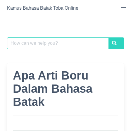
Skip
Kamus Bahasa Batak Toba Online
to
content
Search
Search
for:
Apa Arti Boru
Dalam Bahasa
Batak