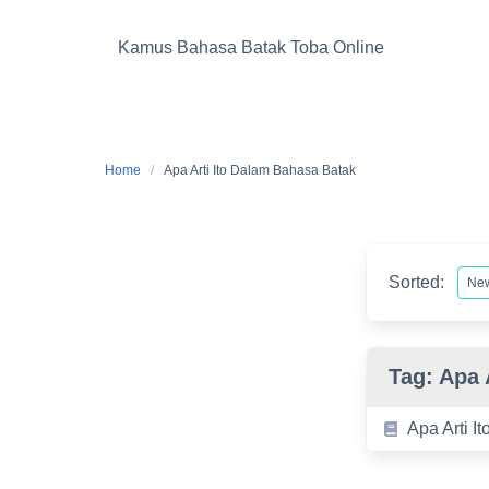
Skip
to
Kamus Bahasa Batak Toba Online
content
Home
Apa Arti Ito Dalam Bahasa Batak
Sorted:
Tag:
Apa 
Apa Arti I