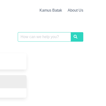
Kamus Batak
About Us
Search
Search
for: