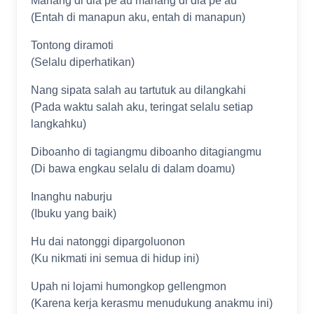
Manang di dia pe au manang di dia pe au
(Entah di manapun aku, entah di manapun)
Tontong diramoti
(Selalu diperhatikan)
Nang sipata salah au tartutuk au dilangkahi
(Pada waktu salah aku, teringat selalu setiap
langkahku)
Diboanho di tagiangmu diboanho ditagiangmu
(Di bawa engkau selalu di dalam doamu)
Inanghu naburju
(Ibuku yang baik)
Hu dai natonggi dipargoluonon
(Ku nikmati ini semua di hidup ini)
Upah ni lojami humongkop gellengmon
(Karena kerja kerasmu menudukung anakmu ini)