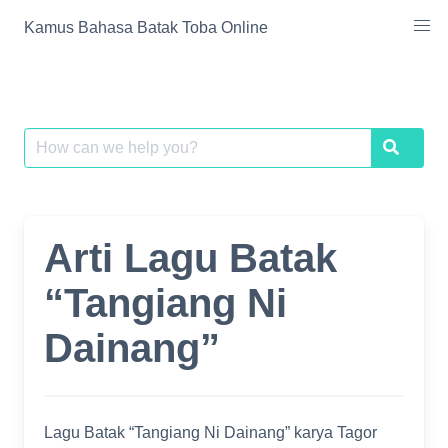
Skip
Kamus Bahasa Batak Toba Online
to
content
Search
Search
for:
Arti Lagu Batak
“Tangiang Ni
Dainang”
Lagu Batak “Tangiang Ni Dainang” karya Tagor