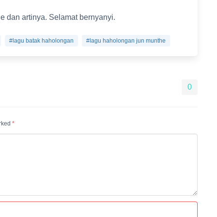
e dan artinya. Selamat bernyanyi.
#lagu batak haholongan
#lagu haholongan jun munthe
0
arked
*