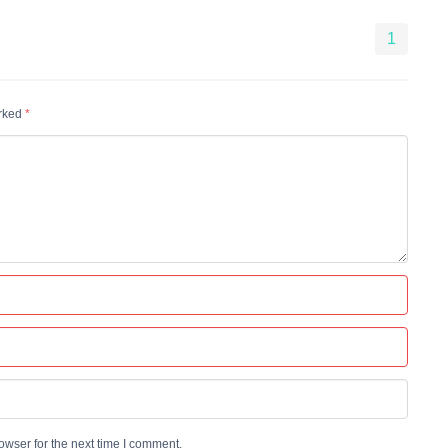
1
arked
*
wser for the next time I comment.