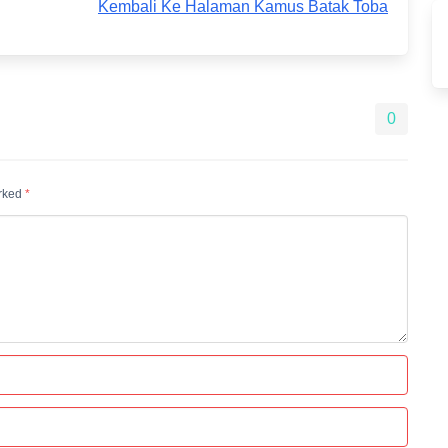
Kembali Ke Halaman Kamus Batak Toba
0
arked
*