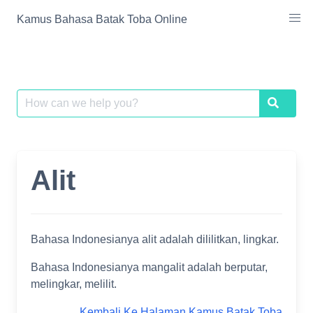
Skip
Kamus Bahasa Batak Toba Online
to
content
Search
Search
for:
Alit
Bahasa Indonesianya alit adalah dililitkan, lingkar.
Bahasa Indonesianya mangalit adalah berputar,
melingkar, melilit.
Kembali Ke Halaman Kamus Batak Toba