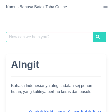
Skip
Kamus Bahasa Batak Toba Online
to
content
Search
Search
for:
Alngit
Bahasa Indonesianya alngit adalah sej pohon
hutan, yang kulitnya berbau keras dan busuk.
Kembali Ke Halaman Kamus Batak Toba