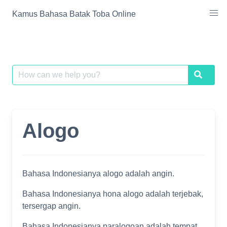
Skip
Kamus Bahasa Batak Toba Online
to
content
Search
Search
for:
Alogo
Bahasa Indonesianya alogo adalah angin.
Bahasa Indonesianya hona alogo adalah terjebak,
tersergap angin.
Bahasa Indonesianya paralogoan adalah tempat