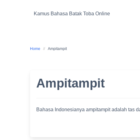
Skip
to
Kamus Bahasa Batak Toba Online
content
Home
Ampitampit
Ampitampit
Bahasa Indonesianya ampitampit adalah tas dar