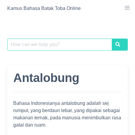
Skip
Kamus Bahasa Batak Toba Online
to
content
Search
Search
for:
Antalobung
Bahasa Indonesianya antalobung adalah sej
rumput, yang berdaun lebar, yang dipakai sebagai
makanan ternak, pada manusia menimbulkan rasa
gatal dan ruam.