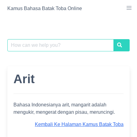
Skip
Kamus Bahasa Batak Toba Online
to
content
Search
Search
for:
Arit
Bahasa Indonesianya arit, mangarit adalah
mengukir, mengerat dengan pisau, meruncingi.
Kembali Ke Halaman Kamus Batak Toba