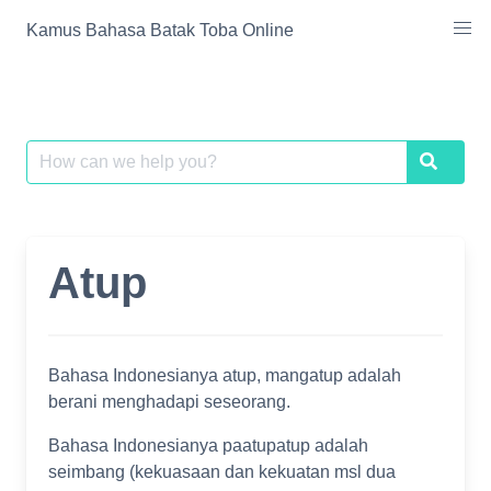
Skip
Kamus Bahasa Batak Toba Online
to
content
Search
Search
for:
Atup
Bahasa Indonesianya atup, mangatup adalah
berani menghadapi seseorang.
Bahasa Indonesianya paatupatup adalah
seimbang (kekuasaan dan kekuatan msl dua