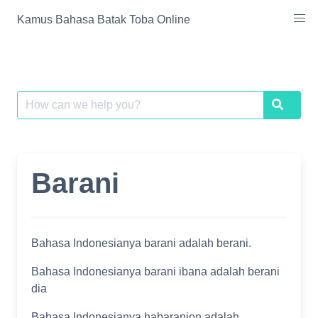
Skip
Kamus Bahasa Batak Toba Online
to
content
Search
Search
for:
Barani
Bahasa Indonesianya barani adalah berani.
Bahasa Indonesianya barani ibana adalah berani
dia
Bahasa Indonesianya habaranion adalah