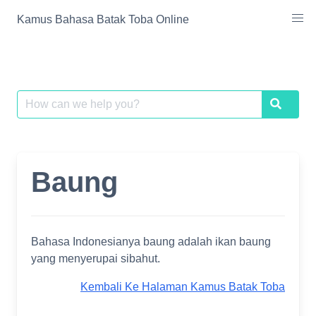
Skip
Kamus Bahasa Batak Toba Online
to
content
Search
Search
for:
Baung
Bahasa Indonesianya baung adalah ikan baung
yang menyerupai sibahut.
Kembali Ke Halaman Kamus Batak Toba