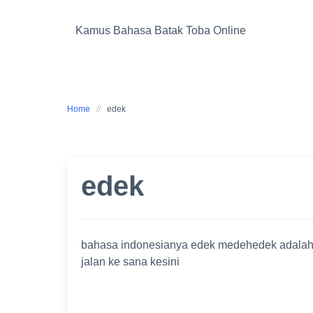
Skip
to
Kamus Bahasa Batak Toba Online
content
Home
edek
edek
bahasa indonesianya edek medehedek adalah s
jalan ke sana kesini