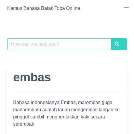
Skip
Kamus Bahasa Batak Toba Online
to
content
Search
Search
for:
embas
Bahasa indonesianya Embas, marembas (juga
martaembas) adalah tarian mengembas tangan ke
pinggul sambil menghentakkan kaki secara
serempak