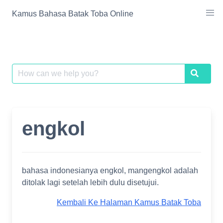
Skip
Kamus Bahasa Batak Toba Online
to
content
Search
Search
for:
engkol
bahasa indonesianya engkol, mangengkol adalah
ditolak lagi setelah lebih dulu disetujui.
Kembali Ke Halaman Kamus Batak Toba