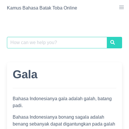
Skip
Kamus Bahasa Batak Toba Online
to
content
Search
Search
for:
Gala
Bahasa Indonesianya gala adalah galah, batang
padi.
Bahasa Indonesianya bonang sagala adalah
benang sebanyak dapat digantungkan pada galah