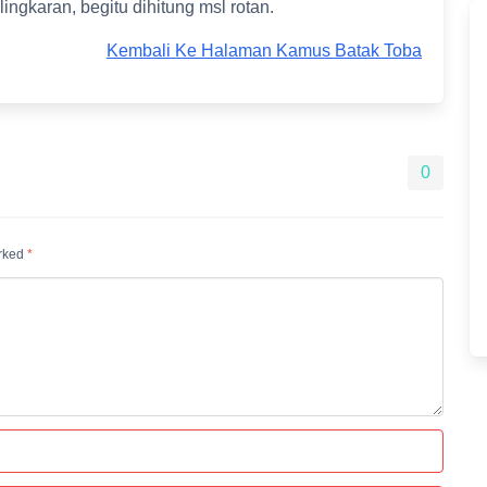
ngkaran, begitu dihitung msl rotan.
Kembali Ke Halaman Kamus Batak Toba
0
arked
*