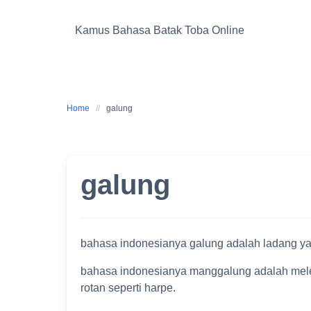
Skip
to
Kamus Bahasa Batak Toba Online
content
Home
galung
galung
bahasa indonesianya galung adalah ladang yan
bahasa indonesianya manggalung adalah mele
rotan seperti harpe.