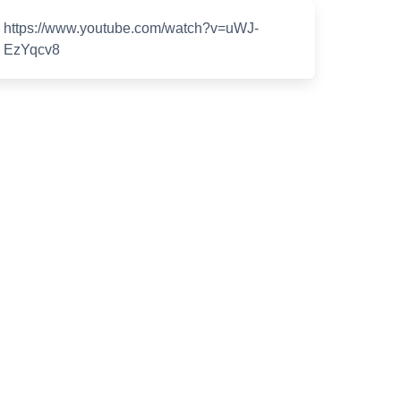
https://www.youtube.com/watch?v=uWJ-
EzYqcv8