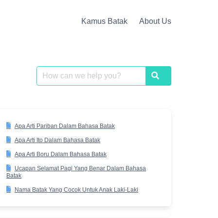
Kamus Batak
About Us
Search
Search
for:
Apa Arti Pariban Dalam Bahasa Batak
Apa Arti Ito Dalam Bahasa Batak
Apa Arti Boru Dalam Bahasa Batak
Ucapan Selamat Pagi Yang Benar Dalam Bahasa
Batak
Nama Batak Yang Cocok Untuk Anak Laki-Laki