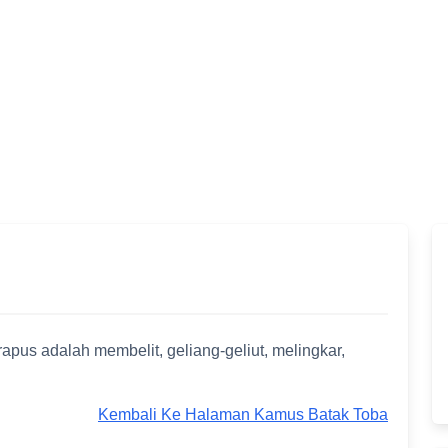
us adalah membelit, geliang-geliut, melingkar,
Kembali Ke Halaman Kamus Batak Toba