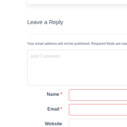
Leave a Reply
Your email address will not be published. Required fields are m
Name
*
Email
*
Website