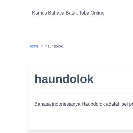
Skip
to
Kamus Bahasa Batak Toba Online
content
Home
haundolok
haundolok
Bahasa indonesianya Haundolok adalah sej p