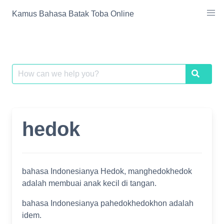
Skip
Kamus Bahasa Batak Toba Online
to
content
Search
Search
for:
hedok
bahasa Indonesianya Hedok, manghedokhedok
adalah membuai anak kecil di tangan.
bahasa Indonesianya pahedokhedokhon adalah
idem.