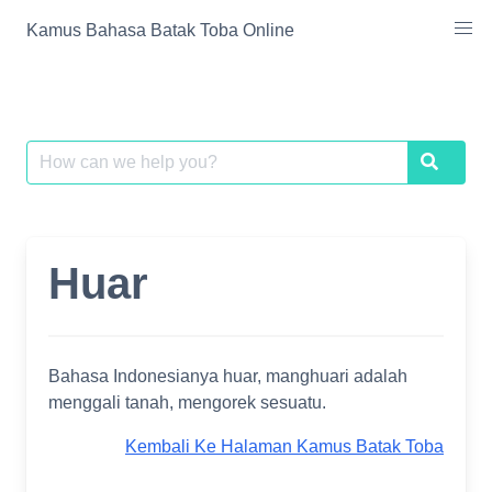
Skip
Kamus Bahasa Batak Toba Online
to
content
Search
Search
for:
Huar
Bahasa Indonesianya huar, manghuari adalah
menggali tanah, mengorek sesuatu.
Kembali Ke Halaman Kamus Batak Toba