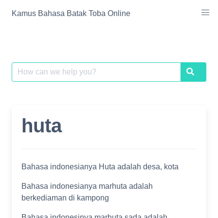
Skip
Kamus Bahasa Batak Toba Online
to
content
Search
Search
for:
huta
Bahasa indonesianya Huta adalah desa, kota
Bahasa indonesianya marhuta adalah
berkediaman di kampong
Bahasa indonesinya marhuta sada adalah