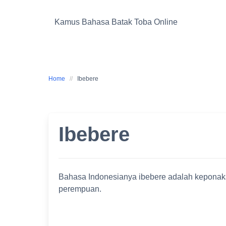
Skip
to
Kamus Bahasa Batak Toba Online
content
Home
Ibebere
Ibebere
Bahasa Indonesianya ibebere adalah keponaka
perempuan.