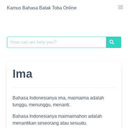
Skip
Kamus Bahasa Batak Toba Online
to
content
Search
Search
for:
Ima
Bahasa Indonesianya ima, maimaima adalah
tunggu, menunggu, menanti.
Bahasa Indonesianya maimaimahon adalah
menantikan seseorang atau sesuatu.