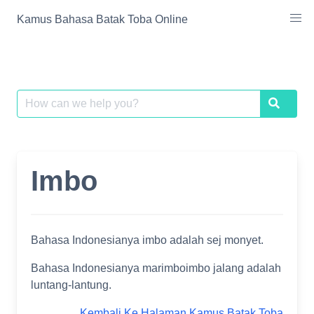
Skip
Kamus Bahasa Batak Toba Online
to
content
Search
Search
for:
Imbo
Bahasa Indonesianya imbo adalah sej monyet.
Bahasa Indonesianya marimboimbo jalang adalah
luntang-lantung.
Kembali Ke Halaman Kamus Batak Toba