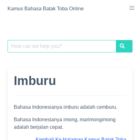
Skip
Kamus Bahasa Batak Toba Online
to
content
Search
Search
for:
Imburu
Bahasa Indonesianya imburu adalah cemburu.
Bahasa Indonesianya imong, marimongimong
adalah berjalan cepat.
Kembali Ke Halaman Kamus Batak Toba